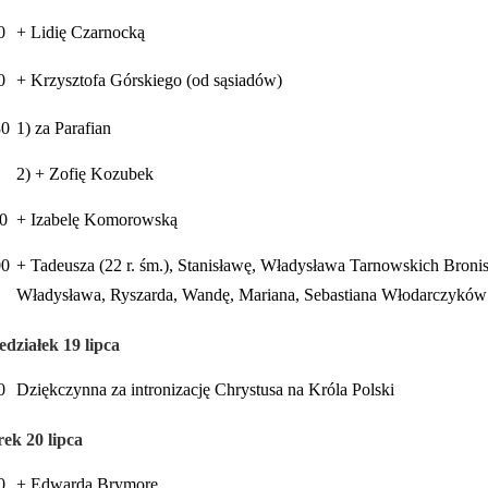
0
+ Lidię Czarnocką
0
+ Krzysztofa Górskiego (od sąsiadów)
30
1) za Parafian
2) + Zofię Kozubek
0
+ Izabelę Komorowską
00
+ Tadeusza (22 r. śm.), Stanisławę, Władysława Tarnowskich Bronisł
Władysława, Ryszarda, Wandę, Mariana, Sebastiana Włodarczyków
edziałek 19 lipca
0
Dziękczynna za intronizację Chrystusa na Króla Polski
ek 20 lipca
0
+ Edwarda Brymorę