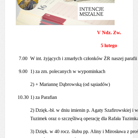
V Ndz. Zw.
5 lutego
7.00
W int. żyjących i zmarłych członków ŻR naszej parafi
9.00
1) za zm. polecanych w wypominkach
2) + Mariannę Dąbrowską (od sąsiadów)
10.30
1) za Parafian
2) Dzięk.-bł. w dniu imienin p. Agaty Szafirowskiej i 
Tuzimek oraz o szczęśliwą operację dla Rafała Tuzimk
3) Dzięk. w 40 rocz. ślubu pp. Aliny i Mirosława z pr