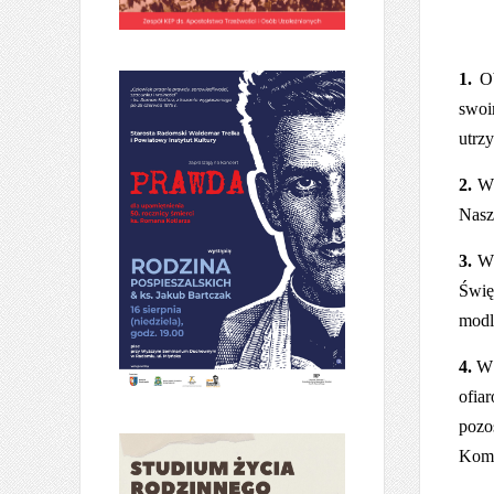
1.
Ob
swoi
utrz
2.
W 
Nasz
3.
W 
Świę
modl
4.
W 
ofia
pozo
Komu