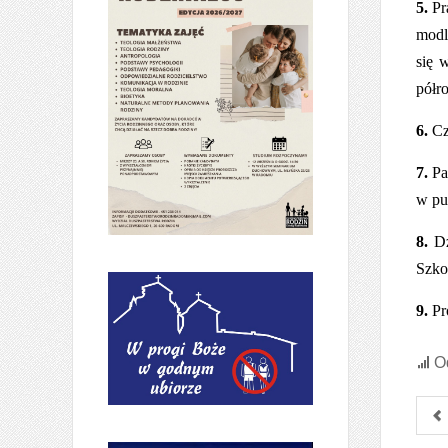
5.
Pr
modl
się 
półr
6.
Cz
7.
Pa
w pu
8.
Dz
Szko
9.
Pro
Od