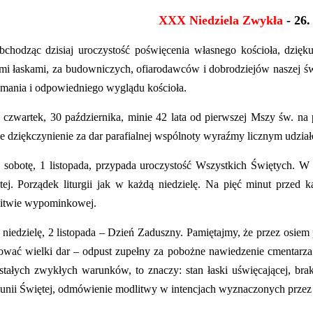
XXX Niedziela Zwykła
- 26.
chodząc dzisiaj uroczystość poświęcenia własnego kościoła, dzię
mi łaskami, za budowniczych, ofiarodawców i dobrodziejów naszej świą
ymania i odpowiedniego wyglądu kościoła.
czwartek, 30 października, minie 42 lata od pierwszej Mszy św. na
e dziękczynienie za dar parafialnej wspólnoty wyraźmy licznym udzi
sobotę, 1 listopada, przypada uroczystość Wszystkich Świętych. 
tej. Porządek liturgii jak w każdą niedzielę. Na pięć minut przed
itwie wypominkowej.
niedzielę, 2 listopada – Dzień Zaduszny. Pamiętajmy
, że przez osie
rować wielki dar – odpust zupełny za pobożne nawiedzenie cmentarza 
stałych zwykłych warunków, to znaczy: stan łaski uświęcającej, bra
nii Świętej, odmówienie modlitwy w intencjach wyznaczonych przez 