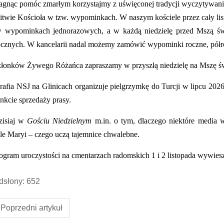
agnąc pomóc zmarłym korzystajmy z uświęconej tradycji wyczytywania
itwie Kościoła w tzw. wypominkach. W naszym kościele przez cały li
w wypominkach jednorazowyc
h, a
w każdą niedzielę
przed Mszą św
ocznych. W kancelarii nadal możemy zamówić wypominki roczne, półr
łonków Żywego Różańca zapraszamy w przyszłą niedzielę na Mszę św. 
rafia NSJ na Glinicach organizuje pielgrzymkę do Turcji w lipcu 2026
nkcie sprzedaży prasy.
isiaj w
Gościu Niedzielnym
m.in. o tym, dlaczego niektóre media w
le Maryi – czego uczą tajemnice chwalebne.
gram uroczystości na cmentarzach radomskich 1 i 2 listopada wywiesz
słony: 652
Poprzedni artykuł