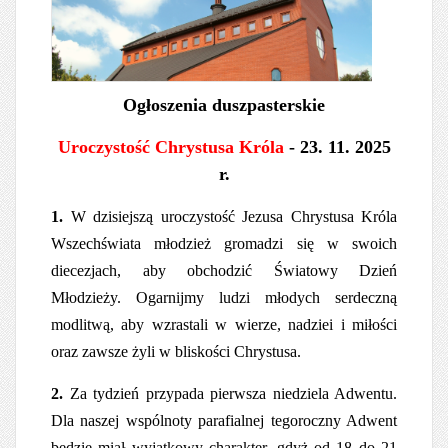
Ogłoszenia duszpasterskie
Uroczystość Chrystusa Króla
- 23. 11. 2025
r.
1.
W dzisiejszą uroczystość Jezusa Chrystusa Króla
Wszechświata młodzież gromadzi się w swoich
diecezjach, aby obchodzić Światowy Dzień
Młodzieży. Ogarnijmy ludzi młodych serdeczną
modlitwą, aby wzrastali w wierze, nadziei i miłości
oraz zawsze żyli w bliskości Chrystusa.
2.
Za tydzień przypada pierwsza niedziela Adwentu.
Dla naszej wspólnoty parafialnej tegoroczny Adwent
będzie miał wyjątkowy charakter, gdyż od 18 do 21