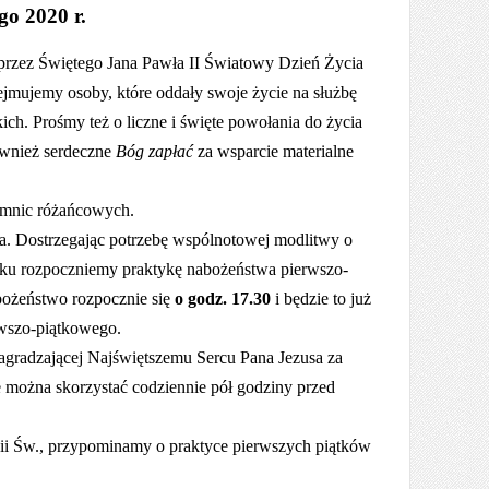
go 2020 r.
przez Świętego Jana Pawła II Światowy Dzień Życia
ejmujemy osoby, które oddały swoje życie na służbę
ch. Prośmy też o liczne i święte powołania do życia
ównież serdeczne
Bóg zapłać
za wsparcie materialne
emnic różańcowych.
ca. Dostrzegając potrzebę wspólnotowej modlitwy o
rtku rozpoczniemy praktykę nabożeństwa pierwszo-
bożeństwo rozpocznie się
o
godz. 17.30
i będzie to już
rwszo-piątkowego.
gradzającej Najświętszemu Sercu Pana Jezusa za
e można skorzystać codziennie pół godziny przed
ii Św., przypominamy o praktyce pierwszych piątków