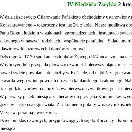
IV Niedziela Zwykła
2 lute
W dzisiejsze święto Ofiarowania Pańskiego obchodzimy ustanowiony 
Konsekrowanego – tegoroczny jest już 24. z kolei. Naszą modlitwą ob
Panu Bogu i ludziom w zakonach, zgromadzeniach i instytutach świecki
zakonnego w naszych rod
zinach i wspólnocie parafialnej. Składamy r
klasztorów klauzurowych i domów zakonnych.
Dziś o godz. 17.30 spotkanie członków Żywego Różańca i zmiana taj
W tym tygodniu przypada pierwszy czwartek i pierwszy piątek miesią
nowe i święte powołania do służby w Kościele, od najbliższego czwa
czwartkowego w int. powołań do życia kapłańskiego i zakonnego. Na
stała godzina zarówno nabożeństwa pierwszo-czwartkowego jak i pie
W pierwszy piątek miesiąca zachęcamy do przyjęcia Komunii św. wyna
grzechy nasze i całego świata. Z sakramentu pokuty w naszym kościel
Mszą św. poranną i wieczorną.
Dzieciom klas czwartych, przygotowujących się do Rocznicy I Komu
n
miesiąca.