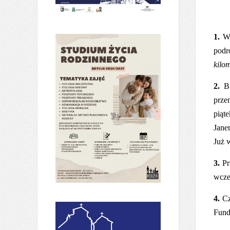
1.
W
podr
kilo
2.
Bi
prze
piąt
Jane
Już 
3.
Pr
wcze
4.
Cz
Funda