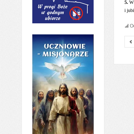
5.
Ws
i ju
Od