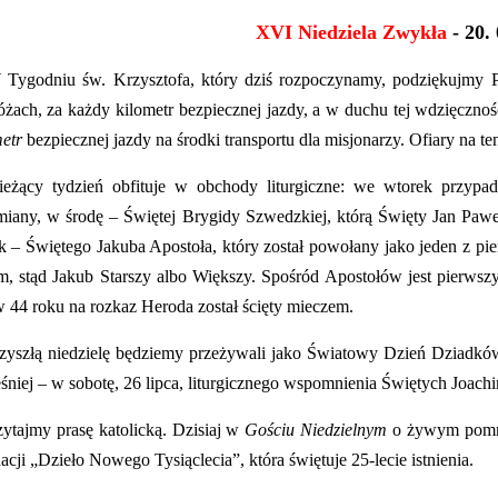
XVI Niedziela Zwykła
- 20. 
 Tygodniu św. Krzysztofa, który dziś rozpoczynamy, podziękujmy
óżach, za każdy kilometr bezpiecznej jazdy, a w duchu tej wdzięczn
metr
bezpiecznej jazdy na środki transportu dla misjonarzy.
Ofiary na te
eżący tydzień obfituje w obchody liturgiczne: we wtorek przypa
miany
, w środę – Świętej Brygidy Szwedzkiej, którą
Święty Jan Pawe
ek – Świętego Jakuba Apostoła, który z
ostał powołany jako jeden z p
m, stąd Jakub Starszy albo Większy. Spośród Apostołów jest pierws
w 44 roku na rozkaz Heroda został ścięty mieczem.
zyszłą niedzielę będziemy przeżywali jako Światowy Dzień Dziadków 
śniej – w sobotę, 26 lipca, liturgicznego wspomnienia Świętych Joach
ytajmy prasę katolicką. Dzisiaj w
Gościu Niedzielnym
o żywym pomnik
cji „Dzieło Nowego Tysiąclecia”, która świętuje 25-lecie istnienia.