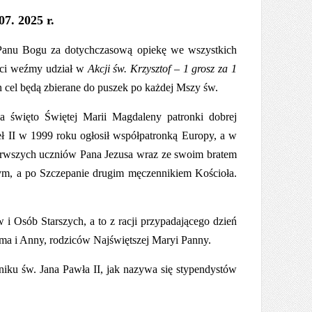
07. 2025 r.
 Panu Bogu za dotychczasową opiekę we wszystkich
ości weźmy udział w
Akcji św. Krzysztof – 1 grosz za 1
n cel będą zbierane do puszek po każdej Mszy św.
da święto Świętej Marii Magdaleny
patronki dobrej
ł II w 1999 roku ogłosił współpatronką Europy,
a w
ierwszych uczniów Pana Jezusa wraz ze swoim bratem
zym, a po Szczepanie drugim męczennikiem Kościoła.
i Osób Starszych, a to z racji przypadającego dzień
ima i Anny, rodziców Najświętszej Maryi Panny.
u św. Jana Pawła II, jak nazywa się stypendystów