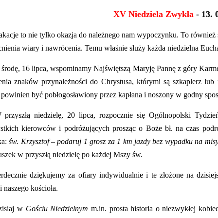
XV Niedziela Zwykła
- 13. 
kacje to nie tylko okazja do należnego nam wypoczynku. To również
nienia wiary i nawrócenia. Temu właśnie służy każda niedzielna Eucha
środę, 16 lipca, wspominamy Najświętszą Maryję Pannę z góry Karme
enia znaków przynależności do Chrystusa, którymi są szkaplerz lub
 powinien być pobłogosławiony przez kapłana i noszony w godny spo
przyszłą niedzielę, 20 lipca, rozpocznie się
Ogólnopolski Tydzie
stkich kierowców i podróżujących prosząc o Boże bł. na czas pod
ka:
św. Krzysztof – podaruj 1 grosz za 1 km jazdy bez wypadku na misy
uszek w przyszłą niedzielę po każdej Mszy św.
rdecznie dziękujemy za ofiary indywidualnie i te złożone na dzisi
i naszego kościoła.
isiaj w
Gościu Niedzielnym
m.in. prosta historia o niezwykłej kobie