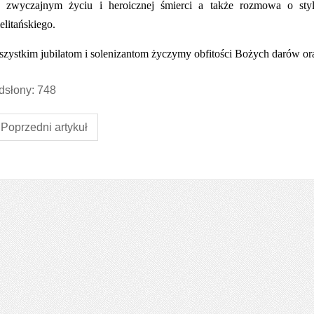
j zwyczajnym życiu i heroicznej śmierci a także rozmowa o styl
elitańskiego.
ystkim jubilatom i solenizantom życzymy obfitości Bożych darów ora
słony: 748
Poprzedni artykuł