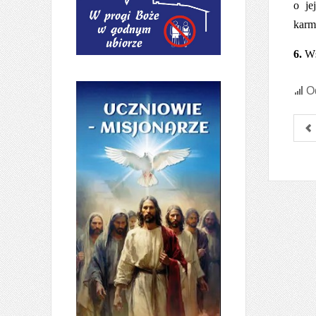
o je
karm
6.
Wsz
Od