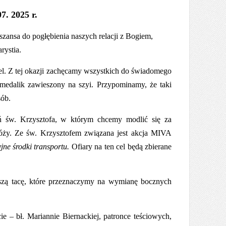
07. 2025 r.
 szansa do
pogłębienia naszych relacji z Bogiem,
rystia.
l. Z tej okazji zachęcamy wszystkich do świadomego
 medalik zawieszony na szyi. Przypominamy, że taki
sób.
ń św. Krzysztofa, w którym chcemy modlić się za
róży. Ze św. Krzysztofem związana jest akcja MIVA
jne środki transportu.
Ofiary na ten cel będą zbierane
ejszą tacę, które przeznaczymy na wymianę bocznych
cie – bł. Mariannie Biernackiej, patronce teściowych,