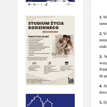
1.
Wa
umoc
2.
W 
nosz
znak
3.
W 
wszy
Pols
do p
4.
Se
drzw
5.
Dz