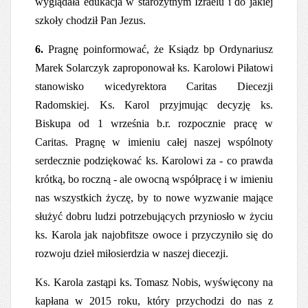
wyglądała edukacja w starożytnym Izraelu i do jakiej
szkoły chodził Pan Jezus.
6.
Pragnę poinformować, że Ksiądz bp Ordynariusz
Marek Solarczyk zaproponował ks. Karolowi Piłatowi
stanowisko wicedyrektora Caritas Diecezji
Radomskiej. Ks. Karol przyjmując decyzję ks.
Biskupa od 1 września b.r. rozpocznie pracę w
Caritas. Pragnę w imieniu całej naszej wspólnoty
serdecznie podziękować ks. Karolowi za - co prawda
krótką, bo roczną - ale owocną współpracę i w imieniu
nas wszystkich życzę, by to nowe wyzwanie mające
służyć dobru ludzi potrzebujących przyniosło w życiu
ks. Karola jak najobfitsze owoce i przyczyniło się do
rozwoju dzieł miłosierdzia w naszej diecezji.
Ks. Karola zastąpi ks. Tomasz Nobis, wyświęcony na
kapłana w 2015 roku, który przychodzi do nas z