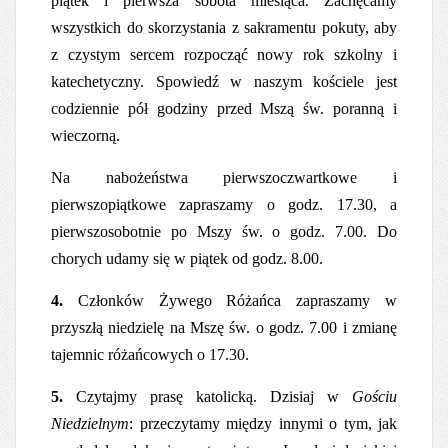
piątek i pierwsza sobota miesiąca. Zachęcamy
wszystkich do skorzystania z sakramentu pokuty, aby
z czystym sercem rozpocząć nowy rok szkolny i
katechetyczny. Spowiedź w naszym kościele jest
codziennie pół godziny przed Mszą św. poranną i
wieczorną.
Na nabożeństwa pierwszoczwartkowe i
pierwszopiątkowe zapraszamy o godz. 17.30, a
pierwszosobotnie po Mszy św. o godz. 7.00. Do
chorych udamy się w piątek od godz. 8.00.
4.
Członków Żywego Różańca zapraszamy w
przyszłą niedzielę na Mszę św. o godz. 7.00 i zmianę
tajemnic różańcowych o 17.30.
5.
Czytajmy prasę katolicką. Dzisiaj w
Gościu
Niedzielnym
: przeczytamy między innymi o tym, jak