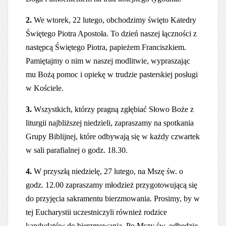
2.
We wtorek, 22 lutego, obchodzimy święto Katedry
Świętego Piotra Apostoła. To dzień naszej łączności z
następcą Świętego Piotra, papieżem Franciszkiem.
Pamiętajmy o nim w naszej modlitwie, wypraszając
mu Bożą pomoc i opiekę w trudzie pasterskiej posługi
w Kościele.
3.
Wszystkich, którzy pragną zgłębiać Słowo Boże z
liturgii najbliższej niedzieli, zapraszamy na spotkania
Grupy Biblijnej, które odbywają się w każdy czwartek
w sali parafialnej o godz. 18.30.
4.
W przyszłą niedzielę, 27 lutego, na Mszę św. o
godz. 12.00 zapraszamy młodzież przygotowującą się
do przyjęcia sakramentu bierzmowania. Prosimy, by w
tej Eucharystii uczestniczyli również rodzice
kandydatów do bierzmowania. Po Mszy św. odbędzie