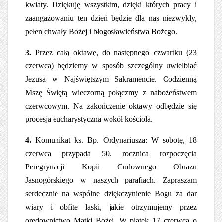
kwiaty. Dziękuję wszystkim, dzięki których pracy i
zaangażowaniu ten dzień będzie dla nas niezwykły,
pełen chwały Bożej i błogosławieństwa Bożego.
3.
Przez całą oktawę, do następnego czwartku (23
czerwca) będziemy w sposób szczególny uwielbiać
Jezusa w Najświętszym Sakramencie. Codzienną
Mszę Świętą wieczorną połączmy z
nabożeństwem
czerwcowym. Na zakończenie oktawy odbędzie się
procesja eucharystyczna wokół kościoła.
4.
Komunikat ks. Bp. Ordynariusza: W sobotę, 18
czerwca przypada 50. rocznica rozpoczęcia
Peregrynacji Kopii Cudownego Obrazu
Jasnogórskiego w naszych parafiach. Zapraszam
serdecznie na wspólne dziękczynienie Bogu za dar
wiary i obfite łaski, jakie otrzymujemy przez
orędownictwo Matki Bożej. W piątek 17 czerwca o