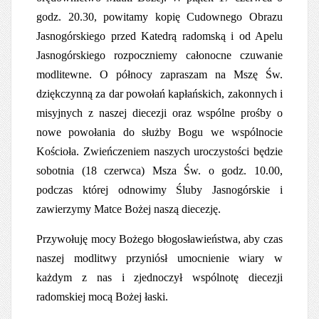
godz. 20.30, powitamy kopię Cudownego Obrazu
Jasnogórskiego przed Katedrą radomską i od Apelu
Jasnogórskiego rozpoczniemy całonocne czuwanie
modlitewne. O północy zapraszam na Mszę Św.
dziękczynną za dar powołań kapłańskich, zakonnych i
misyjnych z naszej diecezji oraz wspólne prośby o
nowe powołania do służby Bogu we wspólnocie
Kościoła. Zwieńczeniem naszych uroczystości będzie
sobotnia (18 czerwca) Msza Św. o godz. 10.00,
podczas której odnowimy Śluby Jasnogórskie i
zawierzymy Matce Bożej naszą diecezję.
Przywołuję mocy Bożego błogosławieństwa, aby czas
naszej modlitwy przyniósł umocnienie wiary w
każdym z nas i zjednoczył wspólnotę diecezji
radomskiej mocą Bożej łaski.