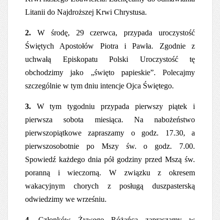
Litanii do Najdroższej Krwi Chrystusa.
2.
W środę, 29 czerwca, przypada uroczystość
Świętych Apostołów Piotra i Pawła. Zgodnie z
uchwałą Episkopatu Polski Uroczystość tę
obchodzimy jako „święto papieskie”. Polecajmy
szczególnie w tym dniu intencje Ojca Świętego.
3.
W tym tygodniu przypada pierwszy piątek i
pierwsza sobota miesiąca. Na nabożeństwo
pierwszopiątkowe zapraszamy o godz. 17.30, a
pierwszosobotnie po Mszy św. o godz. 7.00.
Spowiedź każdego dnia pół godziny przed Mszą św.
poranną i wieczorną.
W związku z okresem
wakacyjnym chorych z posługą duszpasterską
odwiedzimy we wrześniu.
4.
Członków Żywego Różańca zapraszamy w