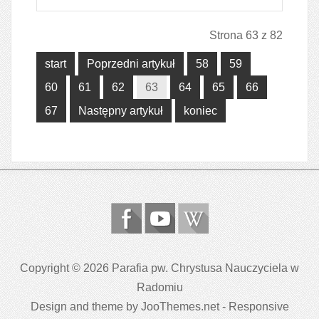
Strona 63 z 82
start
Poprzedni artykuł
58
59
60
61
62
63
64
65
66
67
Następny artykuł
koniec
Copyright © 2026 Parafia pw. Chrystusa Nauczyciela w
Radomiu
Design and theme by JooThemes.net -
Responsive